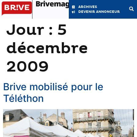
Brivemag'
ARCHIVES
DEVENIR ANNONCEUR
Jour :
5
LE MAGAZINE
LA RÉDACTION
décembre
2009
Brive mobilisé pour le
Téléthon