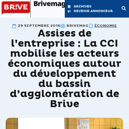
Brivemag'
ARCHIVES
DEVENIR ANNONCEUR
29 SEPTEMBRE 2016
BRIVEMAG
ÉCONOMIE
Assises de
LE MAGAZINE
LA RÉDACTION
l’entreprise : La CCI
mobilise les acteurs
économiques autour
du développement
du bassin
d’agglomération de
Brive