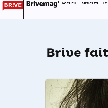
Brivemag'
ACCUEIL
ARTICLES
LE
Brive fa