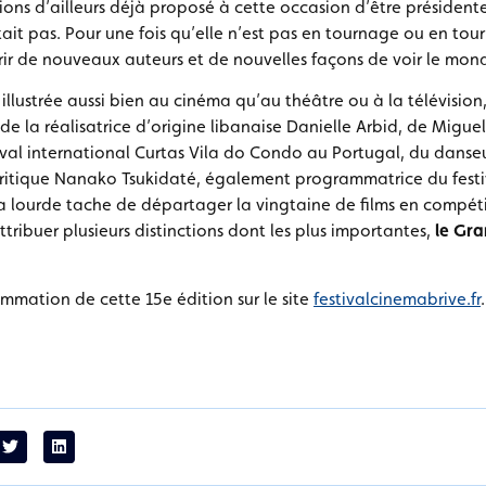
vions d’ailleurs déjà proposé à cette occasion d’être présidente
tait pas. Pour une fois qu’elle n’est pas en tournage ou en tour
ir de nouveaux auteurs et de nouvelles façons de voir le mond
illustrée aussi bien au cinéma qu’au théâtre ou à la télévision
e la réalisatrice d’origine libanaise Danielle Arbid, de Miguel
al international Curtas Vila do Condo au Portugal, du dans
ritique Nanako Tsukidaté, également programmatrice du festiv
la lourde tache de départager la vingtaine de films en compétit
attribuer plusieurs distinctions dont les plus importantes,
le Gra
rammation de cette 15e édition sur le site
festivalcinemabrive.fr
.