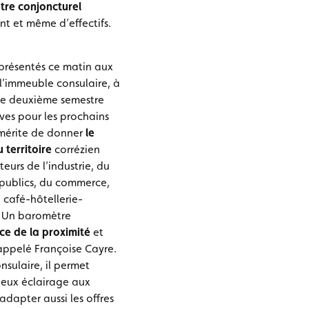
re conjoncturel
nt et même d’effectifs.
 présentés ce matin aux
 l’immeuble consulaire, à
 le deuxième semestre
ves pour les prochains
e mérite de donner
le
territoire
corrézien
teurs de l’industrie, du
publics, du commerce,
e café-hôtellerie-
« Un baromètre
ice de la proximité
et
rappelé Françoise Cayre.
nsulaire, il permet
ieux éclairage aux
dapter aussi les offres