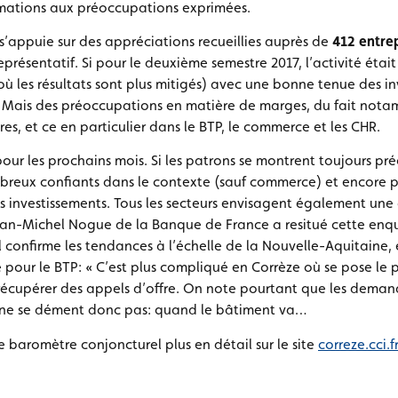
rmations aux préoccupations exprimées.
’appuie sur des appréciations recueillies auprès de
412 entre
eprésentatif. Si pour le deuxième semestre 2017, l’activité éta
 les résultats sont plus mitigés) avec une bonne tenue des in
es. Mais des préoccupations en matière de marges, du fait not
es, et ce en particulier dans le BTP, le commerce et les CHR.
pour les prochains mois. Si les patrons se montrent toujours pr
mbreux confiants dans le contexte (sauf commerce) et encore pl
s investissements. Tous les secteurs envisagent également une
 Jean-Michel Nogue de la Banque de France a resitué cette en
l confirme les tendances à l’échelle de la Nouvelle-Aquitaine,
e pour le BTP: « C’est plus compliqué en Corrèze où se pose le
récupérer des appels d’offre. On note pourtant que les deman
ne se dément donc pas: quand le bâtiment va…
 baromètre conjoncturel plus en détail sur le site
correze.cci.fr