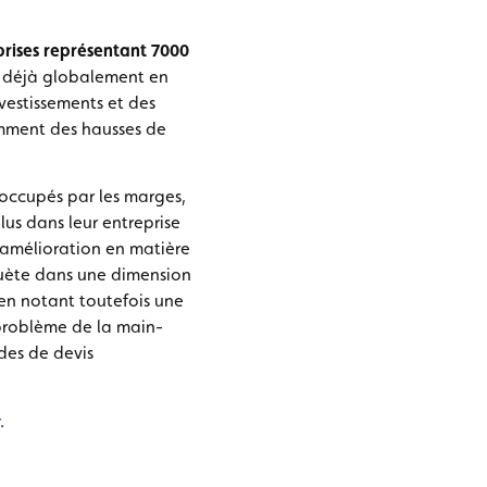
prises représentant 7000
it déjà globalement en
vestissements et des
amment des hausses de
éoccupés par les marges,
us dans leur entreprise
 amélioration en matière
quète dans une dimension
 en notant toutefois une
 problème de la main-
des de devis
.