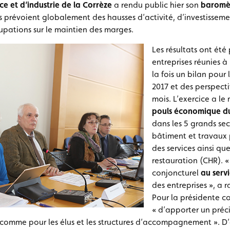
 et d’industrie de la Corrèze
a rendu public hier son
baromèt
ts prévoient globalement des hausses d’activité, d’investisseme
upations sur le maintien des marges.
Les résultats ont été
entreprises réunies à
la fois un bilan pour
2017 et des perspecti
mois. L’exercice a l
pouls économique du 
dans les 5 grands sec
bâtiment et travaux 
des services ainsi qu
restauration (CHR). 
conjoncturel
au serv
des entreprises », a 
Pour la présidente co
« d’apporter un préc
comme pour les élus et les structures d’accompagnement ». D’a