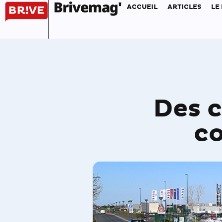
Brivemag'
ACCUEIL
ARTICLES
LE
Des c
co