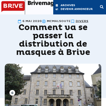
Brivemag'
ARCHIVES
DEVENIR ANNONCEUR
6 MAI 2020
MCMALSOUTE
DIVERS
Comment va se
LE MAGAZINE
LA RÉDACTION
passer la
distribution de
masques à Brive