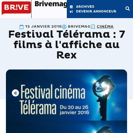
Brivemag'
ARCHIVES
DEVENIR ANNONCEUR
13 JANVIER 2016
BRIVEMAG
CINÉMA
Festival Télérama : 7
LE MAGAZINE
LA RÉDACTION
films à l'affiche au
Rex