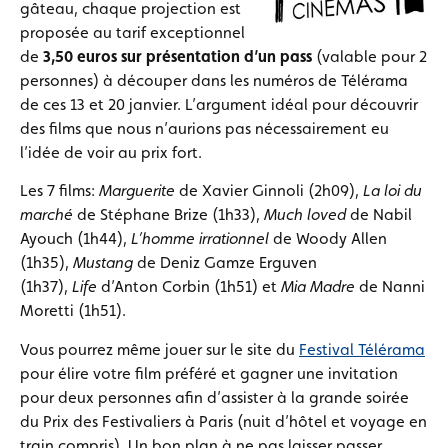
gâteau, chaque projection est
proposée au tarif exceptionnel
de
3,50 euros sur présentation
d’un pass
(valable pour 2
personnes) à découper dans les numéros de Télérama
de ces 13 et 20 janvier. L’argument idéal pour découvrir
des films que nous n’aurions pas nécessairement eu
l’idée de voir au prix fort.
Les 7 films:
Marguerite
de Xavier Ginnoli (2h09),
La loi du
marché
de Stéphane Brize (1h33),
Much loved
de Nabil
Ayouch (1h44),
L’homme irrationnel
de Woody Allen
(1h35),
Mustang
de Deniz Gamze Erguven
(1h37),
Life
d’Anton Corbin (1h51) et
Mia Madre
de Nanni
Moretti (1h51).
Vous pourrez même jouer sur le site du
Festival Télérama
pour élire votre film préféré et gagner une invitation
pour deux personnes afin d’assister à la grande soirée
du Prix des Festivaliers à Paris (nuit d’hôtel et voyage en
train compris). Un bon plan à ne pas laisser passer.