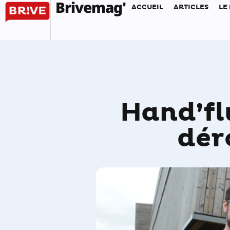
Brivemag'
ACCUEIL
ARTICLES
LE
Hand’fl
dér