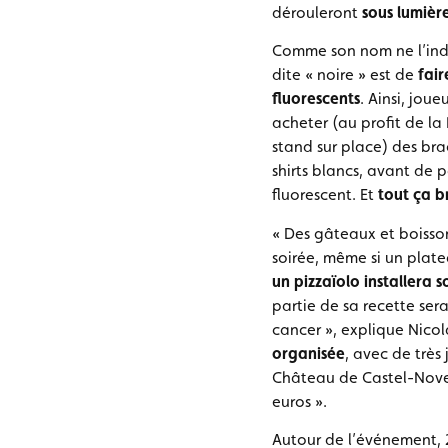
dérouleront
sous lumièr
Comme son nom ne l’indi
dite « noire » est de
fair
fluorescents
. Ainsi, jou
acheter (au profit de la
stand sur place) des bra
shirts blancs, avant de 
fluorescent. Et
tout ça br
« Des gâteaux et boisso
soirée, même si un platea
un pizzaïolo installera
partie de sa recette sera
cancer », explique Nicol
organisée
, avec de très
Château de Castel-Novel
euros ».
Autour de l’événement, 