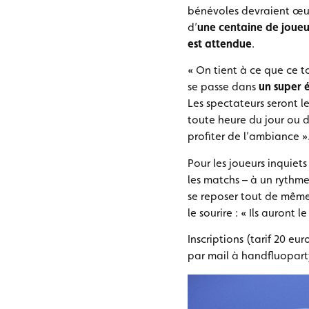
bénévoles devraient œuv
d’
une centaine de joueu
est attendue
.
« On tient à ce que ce t
se passe dans
un super é
Les spectateurs seront l
toute heure du jour ou d
profiter de l’ambiance »
Pour les joueurs inquiet
les matchs – à un rythm
se reposer tout de même
le sourire : « Ils auront 
Inscriptions (tarif 20 eu
par mail à handfluopar