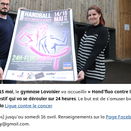
15 mai
, le
gymnase Lavoisier
va accueillir
« Hand’fluo contre l
stif qui va se dérouler sur 24 heures
. Le but est de s’amuser bi
 la
Ligue contre le cancer
.
ros) jusqu’au samedi 16 avril. Renseignements sur la
Page Faceb
ty@gmail.com.