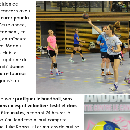
édition de
 cancer » avait
 euros pour la
 Cette année,
vénement, en
, entraîneuse
ze, Magali
u club, et
 capitaine de
haité
donner
à ce tournoi
anisé au
 pouvoir
pratiquer le handball, sans
ns un esprit volontiers festif et dans
 être mixtes
, pendant 24 heures, à
usqu’au lendemain, nuit comprise
 Julie Ranza. « Les matchs de nuit se