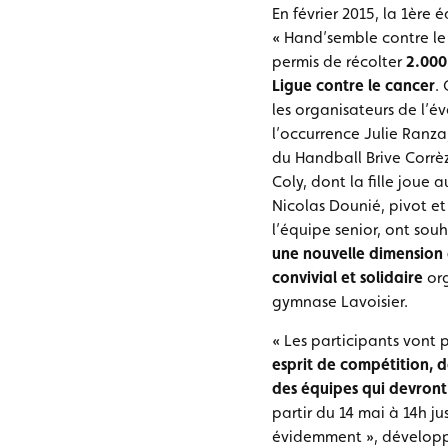
En février 2015, la 1ère 
« Hand’semble contre le
permis de récolter
2.000
Ligue contre le cancer
.
les organisateurs de l’é
l’occurrence Julie Ranza
du Handball Brive Corrè
Coly, dont la fille joue a
Nicolas Dounié, pivot et
l’équipe senior, ont sou
une nouvelle dimension 
convivial et solidaire
org
gymnase Lavoisier.
« Les participants vont
esprit de compétition, da
des équipes qui devront
partir du 14 mai à 14h j
évidemment », développe