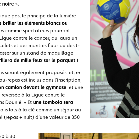
e noire
».
que pas, le principe de la lumière
e briller les éléments blancs ou
eurs comme spectateurs pourront
 Ligue contre le cancer, qui aura un
celets et des montres fluos ou des t-
passer sur un stand de maquillage
illera de mille feux sur le parquet !
ns seront également proposés, et, en
u-repas est inclus dans l’inscription,
 son camion devant le gymnase
, et une
 reversée à la Ligue contre le
as Dounié. « Et
une tombola sera
 jolis lots à la clé comme un séjour au
 (repas + nuit) d’une valeur de 350
20 à 30