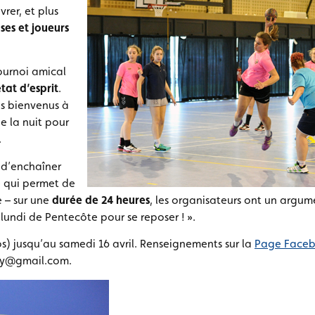
rer, et plus
ses et joueurs
ournoi amical
tat d’esprit
.
es bienvenus à
e la nuit pour
.
s d’enchaîner
e qui permet de
 – sur une
durée de 24 heures
, les organisateurs ont un argu
le lundi de Pentecôte pour se reposer ! ».
ros) jusqu’au samedi 16 avril. Renseignements sur la
Page Faceb
ty@gmail.com.