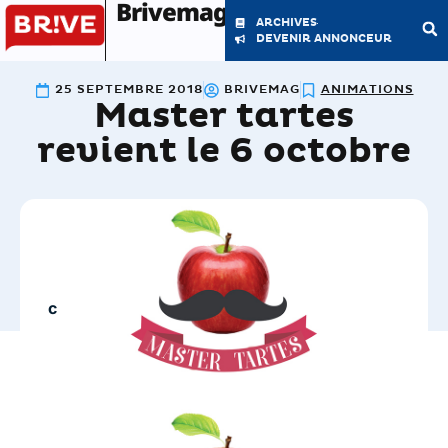
Brivemag'
ARCHIVES
DEVENIR ANNONCEUR
25 SEPTEMBRE 2018
BRIVEMAG
ANIMATIONS
Master tartes
LE MAGAZINE
LA RÉDACTION
revient le 6 octobre