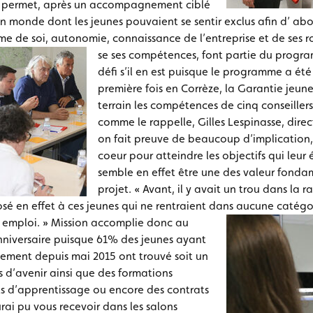
es permet, après un accompagnement ciblé
n monde dont les jeunes pouvaient se sentir exclus afin d’ abo
time de soi, autonomie, connaissance de l’entreprise et de se
se ses compétences, font partie du prog
défi s’il en est puisque le programme a ét
première fois en Corrèze, la Garantie jeunes
terrain les compétences de cinq conseillers 
comme le rappelle, Gilles Lespinasse, direc
on fait preuve de beaucoup d’implication,
coeur pour atteindre les objectifs qui leur 
semble en effet être une des valeur fonda
projet. « Avant, il y avait un trou dans la r
posé en effet à ces jeunes qui ne rentraient dans aucune catégo
n emploi. »
Mission accomplie donc au
niversaire puisque 61% des jeunes ayant
ment depuis mai 2015 ont trouvé soit un
 d’avenir ainsi que des formations
ts d’apprentissage ou encore des contrats
urai pu vous recevoir dans les salons