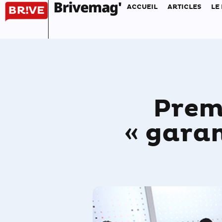
Brivemag'
ACCUEIL
ARTICLES
LE
Prem
« garan