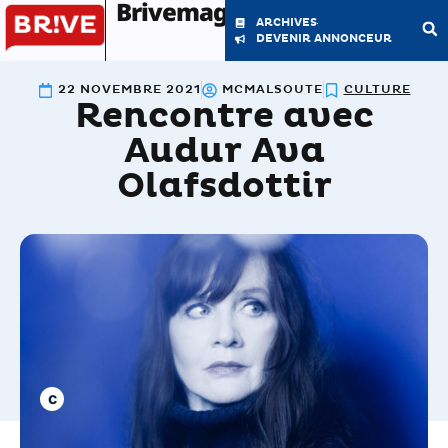
Brivemag'
ARCHIVES
DEVENIR ANNONCEUR
22 NOVEMBRE 2021
MCMALSOUTE
CULTURE
Rencontre avec
LE MAGAZINE
LA RÉDACTION
Audur Ava
Olafsdottir