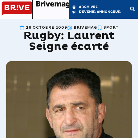
Brivemag'
ARCHIVES
DEVENIR ANNONCEUR
26 OCTOBRE 2009
BRIVEMAG
SPORT
Rugby: Laurent
LE MAGAZINE
LA RÉDACTION
Seigne écarté