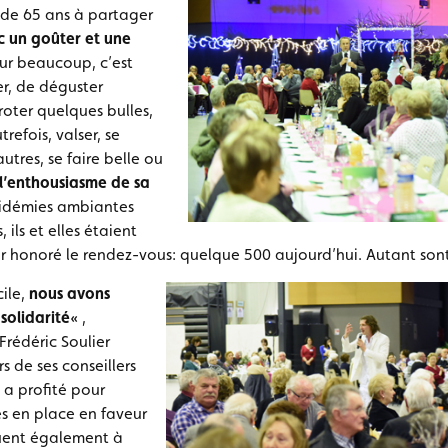
s de 65 ans à partager
c un goûter et une
our beaucoup, c’est
er, de déguster
roter quelques bulles,
refois, valser, se
autres, se faire belle ou
 l’enthousiasme de sa
pidémies ambiantes
, ils et elles étaient
 honoré le rendez-vous: quelque 500 aujourd’hui. Autant son
cile,
nous avons
solidarité
« ,
rédéric Soulier
 de ses conseillers
 a profité pour
es en place en faveur
buent également à