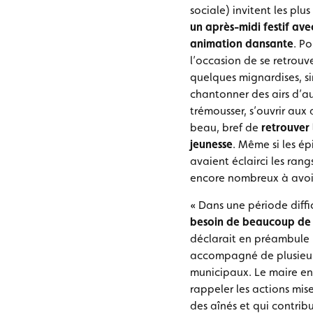
sociale) invitent les plu
un après-midi festif ave
animation dansante
. P
l’occasion de se retrouv
quelques mignardises, si
chantonner des airs d’aut
trémousser, s’ouvrir aux 
beau, bref de
retrouver
jeunesse
. Même si les é
avaient éclairci les rangs
encore nombreux à avoir
« Dans une période diffi
besoin de beaucoup de 
déclarait en préambule F
accompagné de plusieurs
municipaux. Le maire en
rappeler les actions mis
des aînés et qui contri