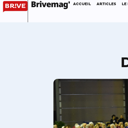
Brivemag'
ACCUEIL
ARTICLES
LE
D