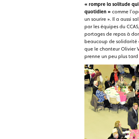
« rompre la solitude qui
quotidien »
comme l’opér
un sourire ». Il a aussi sa
par les équipes du CCAS, 
portages de repas à do
beaucoup de solidarité e
que le chanteur Olivier V
prenne un peu plus tard l