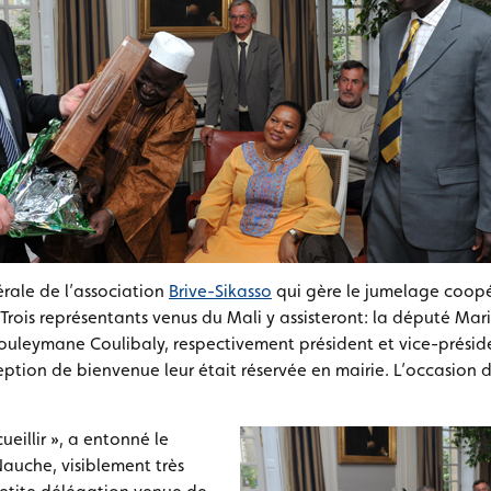
érale de l’association
Brive-Sikasso
qui gère le jumelage coopé
 Trois représentants venus du Mali y assisteront: la député M
uleymane Coulibaly, respectivement président et vice-préside
ption de bienvenue leur était réservée en mairie. L’occasion de 
ueillir », a entonné le
auche, visiblement très