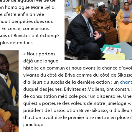
petite délégation venue de
on homologue Marie Sylla.
 d’être enfin arrivée
moult péripéties dues aux
. En cercle, comme sous
sois et Brivistes ont échangé
plus détendues.
« Nous portons
déjà une longue
histoire en commun et nous avons la chance d’avoir
vivante du côté de Brive comme du côté de Sikasso.
d’ailleurs du succès de la dernière action : un
chant
duquel des jeunes, Brivistes et Maliens, ont constr
de consultation médicale pour un dispensaire. Une
qui est « porteuse des valeurs de notre jumelage ».
président de l’association Brive-Sikasso, a d’ailleu
d’action avait été le premier à se mettre en place 
jumelage.