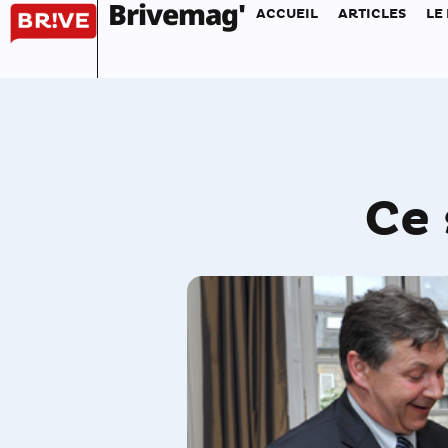
Brivemag'
ACCUEIL
ARTICLES
LE
Ce 