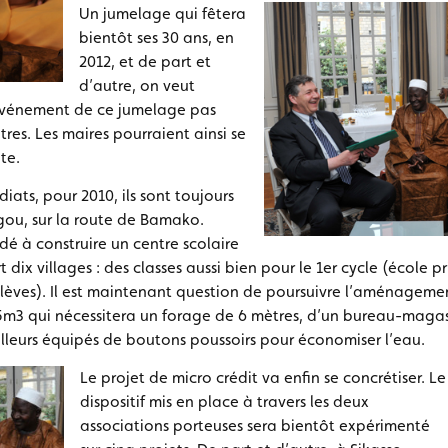
Un jumelage qui fêtera
bientôt ses 30 ans, en
2012, et de part et
d’autre, on veut
’événement de ce jumelage pas
res. Les maires pourraient ainsi se
te.
ats, pour 2010, ils sont toujours
ou, sur la route de Bamako.
dé à construire un centre scolaire
t dix villages : des classes aussi bien pour le 1er cycle (école p
élèves). Il est maintenant question de poursuivre l’aménageme
m3 qui nécessitera un forage de 6 mètres, d’un bureau-magasi
ailleurs équipés de boutons poussoirs pour économiser l’eau.
Le projet de micro crédit va enfin se concrétiser. Le
dispositif mis en place à travers les deux
associations porteuses sera bientôt expérimenté