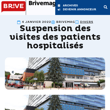
Brivemag'
ARCHIVES
DEVENIR ANNONCEUR
4 JANVIER 2022
BRIVEMAG
DIVERS
Suspension des
LE MAGAZINE
LA RÉDACTION
visites des patients
hospitalisés