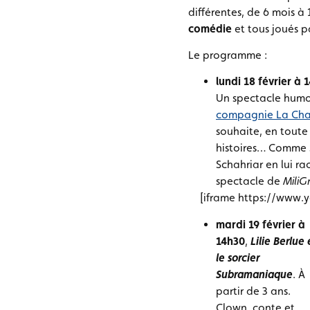
différentes, de 6 mois à 1
comédie
et tous joués 
Le programme :
lundi 18 février à 
Un spectacle humor
compagnie La Ch
souhaite, en toute
histoires… Comme S
Schahriar en lui ra
spectacle de
MiliG
[iframe https://www
mardi 19 février à
14h30
,
Lilie Berlue 
le sorcier
Subramaniaque
. À
partir de 3 ans.
Clown, conte et