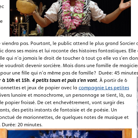
ec
ie
iendra pas. Pourtant, le public attend le plus grand Sorcier de
ic dans ses mains et lui raconte des histoires fantastiques. Elle 
lle qui n’a jamais le droit de toucher à tout ça elle va s’en don
lie voudrait devenir sorcière. Mais dans une famille de magicien
e pour une fille qui n’a même pas de famille? Durée: 45 minutes
r à 10h et 15h
.
4 petits tours et puis s’en vont
. À partir de 6
ionnettes et jeux de papier avec la
compagnie Les petites
ivers lunaire et monochrome, un personnage se tient, là, au
e papier froissé. De cet enchevêtrement, vont surgir des
nts, des petits instants de fantaisie et de poésie. Un
onctué de marionnettes, de quelques notes de musique et
 Durée: 20 minutes.