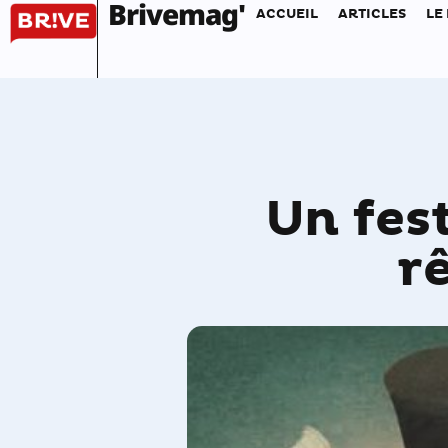
Brivemag'
ACCUEIL
ARTICLES
LE
Un fes
r