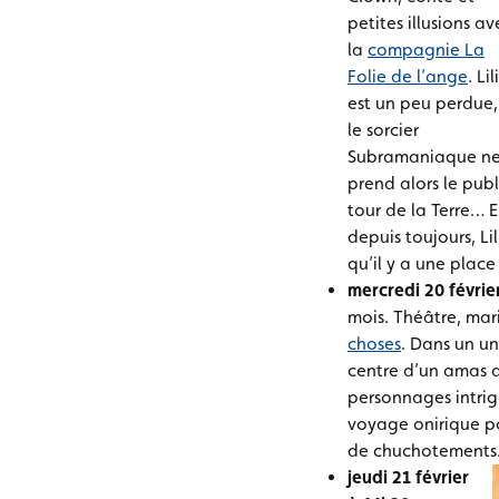
petites illusions av
la
compagnie La
Folie de l’ange
. Lil
est un peu perdue,
le sorcier
Subramaniaque ne v
prend alors le publ
tour de la Terre… E
depuis toujours, Li
qu’il y a une plac
mercredi 20 févrie
mois. Théâtre, mar
choses
. Dans un un
centre d’un amas d
personnages intriga
voyage onirique p
de chuchotements.
jeudi 21 février