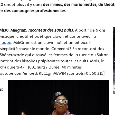
0 ans et plus : il y aura
des mimes, des marionnettes, du théâtr
par
des compagnies professionnelles
.
14h30,
Miligram, raconteur des 1001 nuits
. À partir de 6 ans.
istique, créatif et poétique clown et conte avec la
aloupe
. MiliGram est un clown naïf et ambitieux. Il
 simplicité sauver le monde. Comment? En racontant des
héhérazade qui a sauvé les femmes de la tuerie du Sultan
contant des histoires palpitantes toutes les nuits. Mais, le
ram
durera-t-il 1001 nuits? Durée: 40 minutes.
.youtube.com/embed/KLC1gmAEWR4?controls=0 560 315]
et