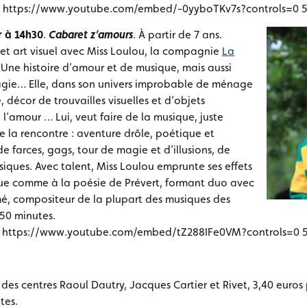
e https://www.youtube.com/embed/-0yyboTKv7s?controls=0 5
r à 14h30
.
Cabaret z’amours
. À partir de 7 ans.
et art visuel avec Miss Loulou, la compagnie
La
. Une histoire d’amour et de musique, mais aussi
gie… Elle, dans son univers improbable de ménage
 décor de trouvailles visuelles et d’objets
l’amour … Lui, veut faire de la musique, juste
 la rencontre : aventure drôle, poétique et
e farces, gags, tour de magie et d’illusions, de
iques. Avec talent, Miss Loulou emprunte ses effets
que comme à la poésie de Prévert, formant duo avec
mé, compositeur de la plupart des musiques des
 50 minutes.
e https://www.youtube.com/embed/tZ288IFe0VM?controls=0 5
des centres Raoul Dautry, Jacques Cartier et Rivet, 3,40 euros 
tes.