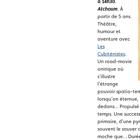
à 14h30
.
Atchoum
. À
partir de 5 ans.
Théâtre,
humour et
aventure avec
Les
Cubiténistes
.
Un road-movie
onirique où
s’illustre
l’étrange
pouvoir spatio-tem
lorsqu’on éternue,
dedans… Propulsé p
temps. Une success
primaire, d’une py
souvent le sauver d
moche que… Durée: