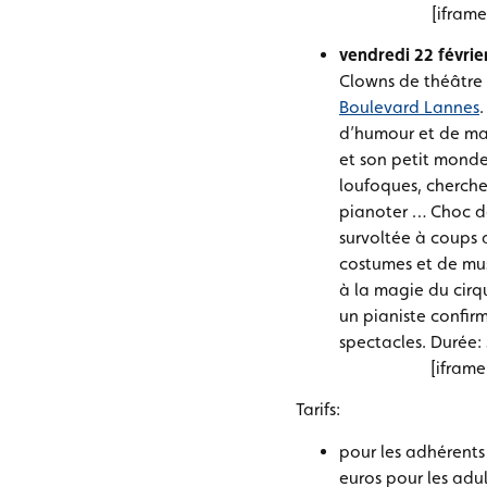
[ifram
v
endredi 22 févrie
Clowns de théâtre 
Boulevard Lannes
d’humour et de ma
et son petit monde,
loufoques, cherche 
pianoter … Choc de
survoltée à coups d
costumes et de mus
à la magie du cir
un pianiste confir
spectacles. Durée:
[ifram
Tarifs:
pour les adhérents 
euros pour les adul