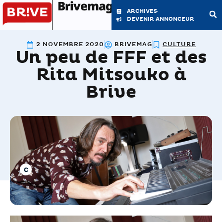
Brivemag'
ARCHIVES
DEVENIR ANNONCEUR
2 NOVEMBRE 2020
BRIVEMAG
CULTURE
Un peu de FFF et des
LE MAGAZINE
LA RÉDACTION
Rita Mitsouko à
Brive