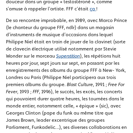
douceur dans un groupe « testostéroné », comme
s’amuse à rappeler l’artiste. FFF c’était
ça
!
De sa rencontre improbable, en 1989, avec Marco Prince
(le chanteur du groupe FFF, ndlr) dans un magasin
d’instruments de musique d’occasions dans lequel
Philippe Niel était en train de jouer de la clavinet (sorte
de clavecin électrique utilisé notamment par Stevie
Wonder sur le morceau
Superstition
), les répétions huit
heures par jour, sept jours sur sept, en passant par les
enregistrements des albums du groupe FFF à New- York,
Londres ou Paris (Philippe Niel participera aux trois
premiers albums du groupe.
Blast Culture
, 1991 ;
Free For
Fever
, 1993 ;
FFF
, 1996), le succès, les excès, les concerts
qui pouvaient durer quatre heures, les tournées dans le
monde entier, notamment celle, « épique » (sic), avec
Georges Clinton (pape du funk au même titre que
James Brown, leader excentrique des groupes
Parliament, Funkadelic…), ses diverses collaborations en