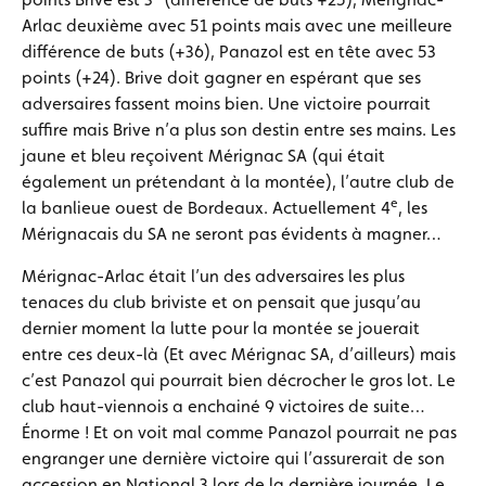
Arlac deuxième avec 51 points mais avec une meilleure
différence de buts (+36), Panazol est en tête avec 53
points (+24). Brive doit gagner en espérant que ses
adversaires fassent moins bien. Une victoire pourrait
suffire mais Brive n’a plus son destin entre ses mains. Les
jaune et bleu reçoivent Mérignac SA (qui était
également un prétendant à la montée), l’autre club de
e
la banlieue ouest de Bordeaux. Actuellement 4
, les
Mérignacais du SA ne seront pas évidents à magner…
Mérignac-Arlac était l’un des adversaires les plus
tenaces du club briviste et on pensait que jusqu’au
dernier moment la lutte pour la montée se jouerait
entre ces deux-là (Et avec Mérignac SA, d’ailleurs) mais
c’est Panazol qui pourrait bien décrocher le gros lot. Le
club haut-viennois a enchainé 9 victoires de suite…
Énorme ! Et on voit mal comme Panazol pourrait ne pas
engranger une dernière victoire qui l’assurerait de son
accession en National 3 lors de la dernière journée. Le