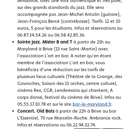
sensibilité, avec une voix authentique et très pure,
sur des grands standards du jazz. Elle sera
accompagnée par Jean-Michel Antolin (guitare),
Jean-François Bercé (contrebasse). Tarifs: 12 et 10
euros, 5 pour les étudiants. Infos et réservations au
06.87.34.54.26 ou 06.58.42.85.36.
Soirée jazz. Mister B and T
à partir de 21h au
Maryland à Brive (13 rue Saint-Martin) avec
l’association L’art en bar. A noter qu’en étant
membre de l’association L’art en bar, vous
bénéficiez d’une réduction sur les tarifs de
plusieurs lieux culturels (Théâtre de la Grange, des
Gavroches, Saison des 13 arches, centre culturel,
cinéma Rex, CGR, Lendemains qui chantent, A
corps danse, festival du cinéma de Brive). Infos au
05.55.17.10.78 et sur le site
bar-le-maryland.fr
.
Concert. Old Bats
à partir de 22h à Brive au bar
L’Essentiel, 70 rue Marcelin-Roche. Ambiance rock.
Infos et réservations au 06.22.94.32.74.