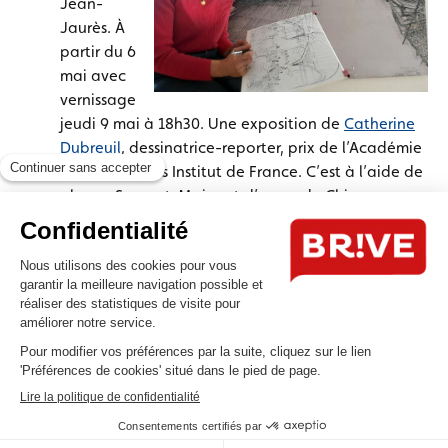
Jean-
Jaurès. À
partir du 6
mai avec
vernissage
jeudi 9 mai à 18h30. Une exposition de
Catherine
Dubreuil
, dessinatrice-reporter, prix de l’Académie
des Beaux-Arts Institut de France. C’est à l’aide de
plumes Sergent-Major et d’encre de Chine que
Catherine Dubreuil, diplômée de l’École Supérieure
des Arts décoratifs de Paris, a réinventé son métier
de dessinatrice reporter. Cette dessinatrice dans la
grande tradition a été lauréate de la Fondation
de la Vocation à 22 ans, Prix de l’Académie des
Beaux Arts Institut de France en 2012. Discrète, elle
s’installe, observe, se fond dans les univers qu’elle
affectionne: plateaux de cinéma, théâtres, villes
du monde, nature, pompiers de Paris… et va par
ses dessins révéler leurs histoires. Avec cette