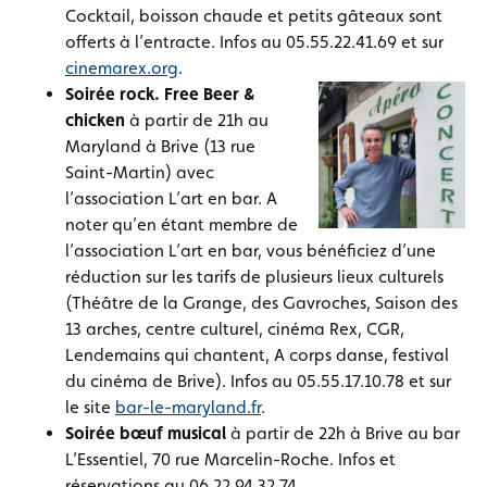
Cocktail, boisson chaude et petits gâteaux sont
offerts à l’entracte. Infos au 05.55.22.41.69 et sur
cinemarex.org
.
Soirée rock. Free Beer &
chicken
à partir de 21h au
Maryland à Brive (13 rue
Saint-Martin) avec
l’association L’art en bar. A
noter qu’en étant membre de
l’association L’art en bar, vous bénéficiez d’une
réduction sur les tarifs de plusieurs lieux culturels
(Théâtre de la Grange, des Gavroches, Saison des
13 arches, centre culturel, cinéma Rex, CGR,
Lendemains qui chantent, A corps danse, festival
du cinéma de Brive). Infos au 05.55.17.10.78 et sur
le site
bar-le-maryland.fr
.
Soirée bœuf musical
à partir de 22h à Brive au bar
L’Essentiel, 70 rue Marcelin-Roche. Infos et
réservations au 06.22.94.32.74.