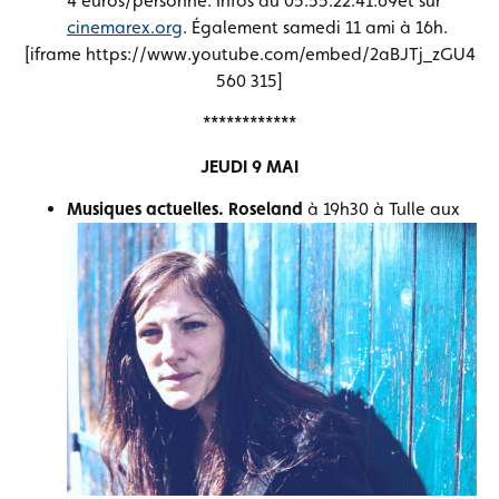
4 euros/personne. Infos au 05.55.22.41.69et sur
cinemarex.org
. Également samedi 11 ami à 16h.
[iframe https://www.youtube.com/embed/2aBJTj_zGU4
560 315]
************
JEUDI 9 MAI
Musiques actuelles. Roseland
à 19h30 à Tulle aux