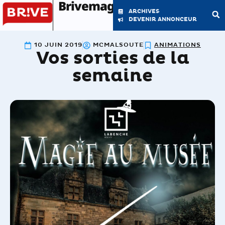
Brivemag'
ARCHIVES
DEVENIR ANNONCEUR
10 JUIN 2019
MCMALSOUTE
ANIMATIONS
Vos sorties de la
LE MAGAZINE
LA RÉDACTION
semaine