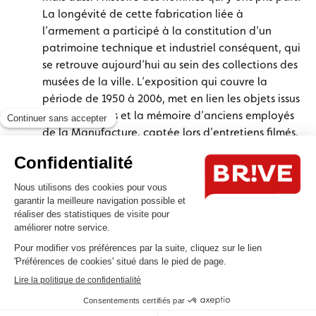
La longévité de cette fabrication liée à
l’armement a participé à la constitution d’un
patrimoine technique et industriel conséquent, qui
se retrouve aujourd’hui au sein des collections des
musées de la ville. L’exposition qui couvre la
période de 1950 à 2006, met en lien les objets issus
des collections et la mémoire d’anciens employés
de la Manufacture, captée lors d’entretiens filmés,
par la ville de Tulle et l’association Peuple et
Culture Corrèze. Au Musée du Cloître, l’exposition
met plus spécifiquement en lumière les hommes,
leurs métiers et leur savoir-faire mais aussi leur
culture commune, comment devenait-on un « nez-
noir ». Au musée des Armes, ce sont les bâtiments
et les productions qui font l’objet de témoignages
et de présentations d’objets. Deux volets
complémentaires pour illustrer une aventure
industrielle et humaine. Entrée libre. Musée des