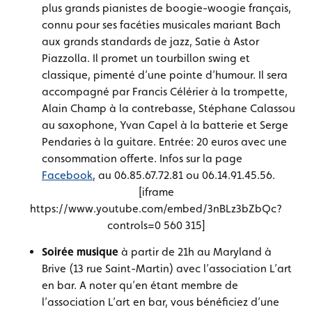
plus grands pianistes de boogie-woogie français,
connu pour ses facéties musicales mariant Bach
aux grands standards de jazz, Satie à Astor
Piazzolla. Il promet un tourbillon swing et
classique, pimenté d’une pointe d’humour.
Il sera
accompagné par
Francis Célérier à la trompette,
Alain Champ à la contrebasse,
Stéphane Calassou
au saxophone,
Yvan Capel à la batterie et
Serge
Pendaries à la guitare
. Entrée: 20 euros avec une
consommation offerte. Infos sur la page
Facebook
, au 06.85.67.72.81 ou 06.14.91.45.56.
[iframe
https://www.youtube.com/embed/3nBLz3bZbQc?
controls=0 560 315]
Soirée musique
à partir de 21h au Maryland à
Brive (13 rue Saint-Martin) avec l’association L’art
en bar. A noter qu’en étant membre de
l’association L’art en bar, vous bénéficiez d’une