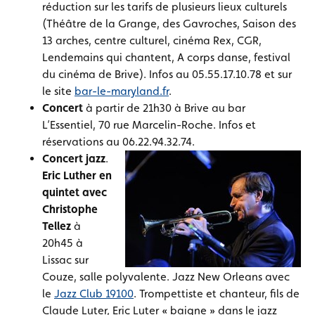
réduction sur les tarifs de plusieurs lieux culturels
(Théâtre de la Grange, des Gavroches, Saison des
13 arches, centre culturel, cinéma Rex, CGR,
Lendemains qui chantent, A corps danse, festival
du cinéma de Brive). Infos au 05.55.17.10.78 et sur
le site
bar-le-maryland.fr
.
Concert
à partir de 21h30 à Brive au bar
L’Essentiel, 70 rue Marcelin-Roche. Infos et
réservations au 06.22.94.32.74.
Concert jazz
.
Eric Luther en
quintet avec
Christophe
Tellez
à
20h45 à
Lissac sur
Couze, salle polyvalente. Jazz New Orleans avec
le
Jazz Club 19100
. Trompettiste et chanteur, fils de
Claude Luter, Eric Luter « baigne » dans le jazz