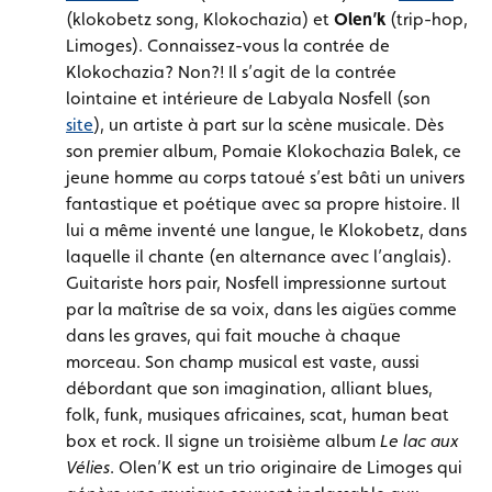
(klokobetz song, Klokochazia) et
Olen’k
(trip-hop,
Limoges). Connaissez-vous la contrée de
Klokochazia? Non?! Il s’agit de la contrée
lointaine et intérieure de Labyala Nosfell (son
site
), un artiste à part sur la scène musicale. Dès
son premier album, Pomaie Klokochazia Balek, ce
jeune homme au corps tatoué s’est bâti un univers
fantastique et poétique avec sa propre histoire. Il
lui a même inventé une langue, le Klokobetz, dans
laquelle il chante (en alternance avec l’anglais).
Guitariste hors pair, Nosfell impressionne surtout
par la maîtrise de sa voix, dans les aigües comme
dans les graves, qui fait mouche à chaque
morceau. Son champ musical est vaste, aussi
débordant que son imagination, alliant blues,
folk, funk, musiques africaines, scat, human beat
box et rock. Il signe un troisième album
Le lac aux
Vélies
. Olen’K est un trio originaire de Limoges qui