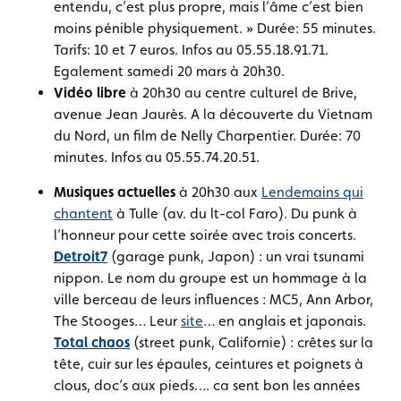
entendu, c’est plus propre, mais l’âme c’est bien
moins pénible physiquement. » Durée: 55 minutes.
Tarifs: 10 et 7 euros. Infos au 05.55.18.91.71.
Egalement samedi 20 mars à 20h30.
Vidéo libre
à 20h30 au centre culturel de Brive,
avenue Jean Jaurès. A la découverte du Vietnam
du Nord, un film de Nelly Charpentier. Durée: 70
minutes. Infos au 05.55.74.20.51.
Musiques actuelles
à 20h30 aux
Lendemains qui
chantent
à Tulle (av. du lt-col Faro). Du punk à
l’honneur pour cette soirée avec trois concerts.
Detroit7
(garage punk, Japon) : un vrai tsunami
nippon. Le nom du groupe est un hommage à la
ville berceau de leurs influences : MC5, Ann Arbor,
The Stooges… Leur
site
… en anglais et japonais.
Total chaos
(street punk, Californie) : crêtes sur la
tête, cuir sur les épaules, ceintures et poignets à
clous, doc’s aux pieds…. ca sent bon les années