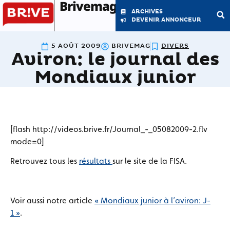
Brivemag'
ARCHIVES
DEVENIR ANNONCEUR
5 AOÛT 2009
BRIVEMAG
DIVERS
Aviron: le journal des
LE MAGAZINE
LA RÉDACTION
Mondiaux junior
[flash http://videos.brive.fr/Journal_-_05082009-2.flv
mode=0]
Retrouvez tous les
résultats
sur le site de la FISA.
Voir aussi notre article
« Mondiaux junior à l’aviron: J-
1 »
.