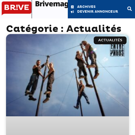
Brivemag'
ARCHIVES
DEVENIR ANNONCEUR
Catégorie : Actualités
LE MAGAZINE
LA RÉDACTION
ACTUALITÉS