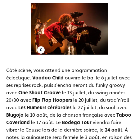
Côté scène, vous attend une programmation
éclectique.
Voodoo Child
ouvrira le bal le 6 juillet avec
ses reprises rock, puis s’enchaineront du funky groovy
avec
One Shoot Groove
le 13 juillet, du swing années
20/30 avec
Flip Flop Hoopers
le 20 juillet, du trad’n’roll
avec
Les Humeurs cérébrales
le 27 juillet, du soul avec
Blugoja
le 10 août, de la chanson française avec
Taboo
Coverland
le 17 août. Le
Bodega Tour
viendra faire
vibrer le Causse lors de la dernière soirée, le
24 août
. À
noter, la guinguette sera fermée le 3 août, en raison des