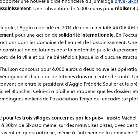
d’apporter une nouvelle aide financière au jumelage
Brive-Sika
’assainissement
. Une subvention de 6.000 euros pour
réaliser 3 
n légale, l’Agglo a décidé en 2014 de consacrer
une partie des r
ssement
pour une action de
solidarité internationale
. En l’occu
 actions dans les domaine de l’eau et de l’assainissement. Un
a construction de latrines pour la maternité puis le dispensai
ord de la ville et qui ne bénéficiait jusque là d’aucune structu
hui son concours pour 6.000 euros à deux nouvelles opérations
’aménagement d’un bloc de latrines dans un centre de santé. U
convention entre le président d’Agglo Frédéric Soulier et le pré
chel Blancher. Celui-ci a d’ailleurs rappeler que les dossiers 
omologues maliens de l’association Teriya qui encadre sur pla
 pour les trois villages concernés par les puis
« , insiste Miche
tués à 30km de Sikasso même, sur des mauvaises pistes, avec des 
s vivent en quasi autarcie, même à l’intérieur de la commune. D