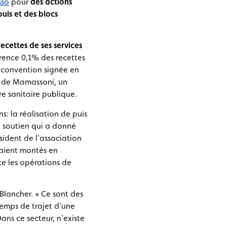
sso
pour
des actions
puis et des blocs
ecettes de ses services
rrence 0,1% des recettes
e convention signée en
re de Mamassoni, un
re sanitaire publique.
: la réalisation de puis
n soutien qui a donné
sident de l’association
étaient montés en
ce les opérations de
l Blancher. « Ce sont des
temps de trajet d’une
ans ce secteur, n’existe