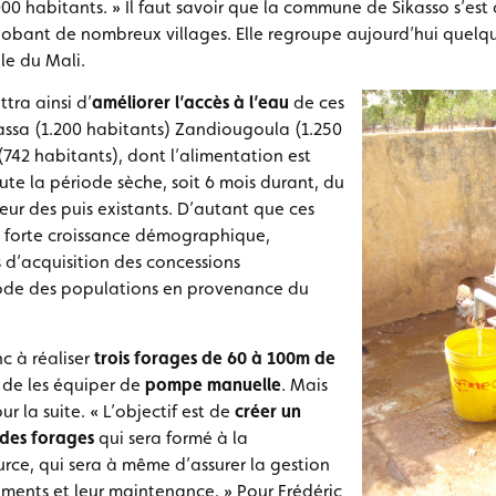
000 habitants. » Il faut savoir que la commune de Sikasso s’es
obant de nombreux villages. Elle regroupe aujourd’hui quelqu
lle du Mali.
tra ainsi d’
améliorer l’accès à l’eau
de ces
assa (1.200 habitants) Zandiougoula (1.250
742 habitants), dont l’alimentation est
e la période sèche, soit 6 mois durant, du
deur des puis existants. D’autant que ces
e forte croissance démographique,
s d’acquisition des concessions
xode des populations en provenance du
c à réaliser
trois forages de 60 à 100m de
t de les équiper de
pompe manuelle
. Mais
 la suite. « L’objectif est de
créer un
 des forages
qui sera formé à la
urce, qui sera à même d’assurer la gestion
ents et leur maintenance. » Pour Frédéric