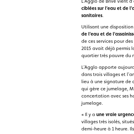
L’Agglo de Brive vient 
ciblées sur l’eau et de l
sanitaires
.
Utilisant une dispositio
de l’eau et de l’assaini
de ces services pour des
2015 avait déjà permis l
quartier très pauvre du n
L’Agglo apporte aujourd’
dans trois villages et l
lieu à une signature de 
qui gère ce jumelage, Mi
concertation avec ses h
jumelage.
« Il y a
une vraie urgence
villages très isolés, si
demi-heure à 1 heure. Il