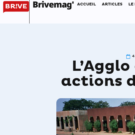
Brivemag'
ACCUEIL
ARTICLES
LE
4
L’Agglo
actions 