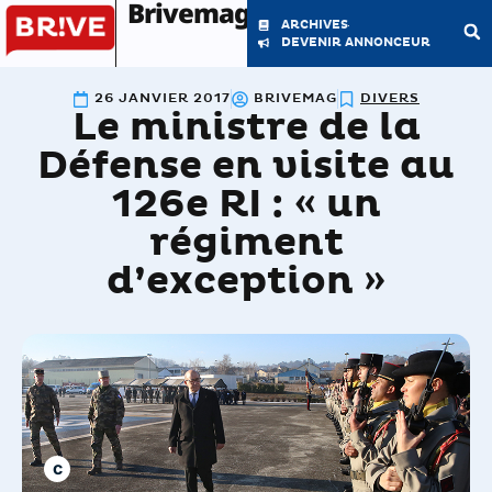
Brivemag'
ARCHIVES
DEVENIR ANNONCEUR
26 JANVIER 2017
BRIVEMAG
DIVERS
Le ministre de la
LE MAGAZINE
LA RÉDACTION
Défense en visite au
126e RI : « un
régiment
d’exception »