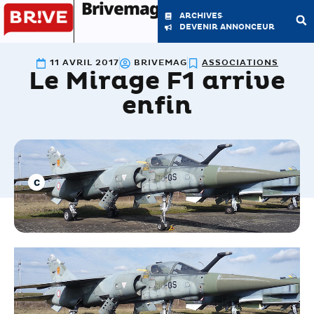
Brivemag'
ARCHIVES
DEVENIR ANNONCEUR
11 AVRIL 2017
BRIVEMAG
ASSOCIATIONS
Le Mirage F1 arrive
LE MAGAZINE
LA RÉDACTION
enfin