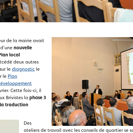
neur de la mairie avait
n d’une
nouvelle
Plan local
récédé deux autres
sur le
diagnostic
le
r le
Plan
développement
ier. Cette fois-ci, il
ux Brivistes la
phase 3
 la traduction
Des
ateliers de travail avec les conseils de quartier se 