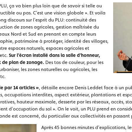
PLU, ça va bien plus loin que de savoir si telle ou
ructible ou pas. C’est une vision globale ». Et voila
ng discours sur l’esprit du PLU: continuité des
uction de zones agricoles, gestion maîtrisée du
aux Nord et Sud en prenant en compte leurs
aphie, patrimoine à protéger, identité des villages,
entre espaces naturels, espaces agricoles et
etc.
Sur l’écran installé dans la salle d’honneur,
et de plan de zonage.
Des tas de couleur, pour les
urbaniser, les zones naturelles ou agricoles, les
tc.
 par 14 articles »
, détaille encore Denis Leddet face à un pub
, occupations interdites, aspect extérieur, plantations et espa
paratives, hauteur maximale, desserte par les réseaux, accès, s
cient d’occupation du sol ». On le voit, un PLU prend en cons
onde est concerné, du particulier aux collectivités en passant p
Après 45 bonnes minutes d’explications, le