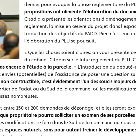
dernier pour évoquer la phase réglementaire du P
propositions ont alimenté l’élaboration du docum
Citadia a présenté les orientations d’aménagement
règlement, la mise en œuvre du projet dans l’espace
traduction des objectifs du PADD. Rien n’est encore 
l’élaboration du PLU se poursuit.
« Que les choses soient claires: on vous présente ce
du cabinet Citadia sur le futur règlement du PLU. 
as encore à l’étude à la parcelle.
» L’introduction du député-
 envies (potentielles) de l’assistance de poser une question sur
 non constructible, c’est évidemment l’un des soucis majeurs d
ier de Fadat ou du Sud de la commune, où les modifications
 assez nombreuses.
ant entre 150 et 200 demandes de dézonage, et elles seront ex
ue propriétaire pourra solliciter un examen de ses parcelles en
es modifications se fera dans le Sud de la commune où nous s
es espaces naturels,
sans pour autant freiner le développement