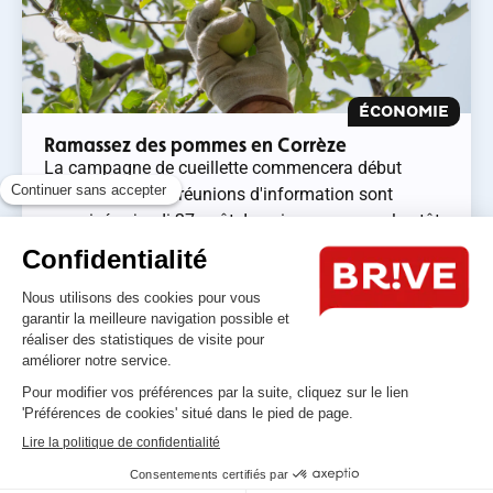
ÉCONOMIE
Ramassez des pommes en Corrèze
La campagne de cueillette commencera début
septembre. Deux réunions d'information sont
organisées jeudi 27 août. Inscrivez-vous au plus tôt.
On...
Lire l'article
Réalisation Corsicaweb |
Mentions légales
|
Politique de confidentialité
|
Accessibilité