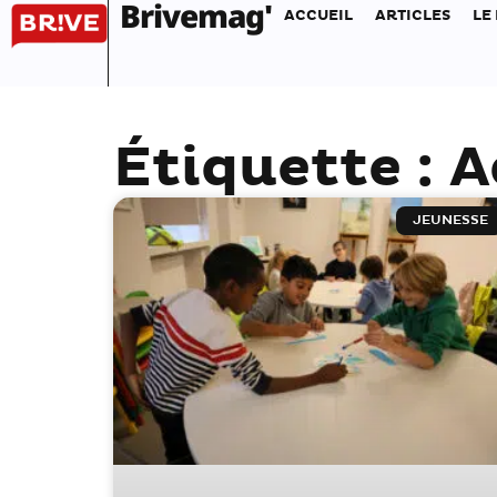
Brivemag'
ACCUEIL
ARTICLES
LE
Étiquette : 
JEUNESSE