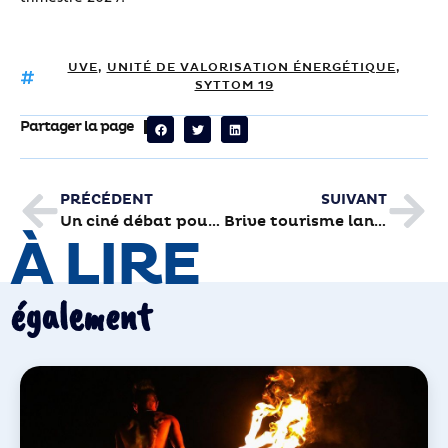
UVE
,
UNITÉ DE VALORISATION ÉNERGÉTIQUE
,
SYTTOM 19
Partager la page
PRÉCÉDENT
SUIVANT
Un ciné débat pour parler du don d’organes
Brive tourisme lance un billet « canoë et Jardins »
À LIRE
également