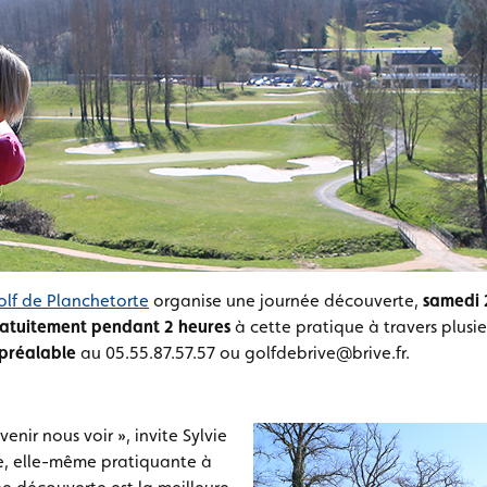
olf de Planchetorte
organise une journée découverte,
samedi 
 gratuitement pendant 2 heures
à cette pratique à travers plusieu
u préalable
au 05.55.87.57.57 ou golfdebrive@brive.fr.
 venir nous voir », invite Sylvie
ce, elle-même pratiquante à