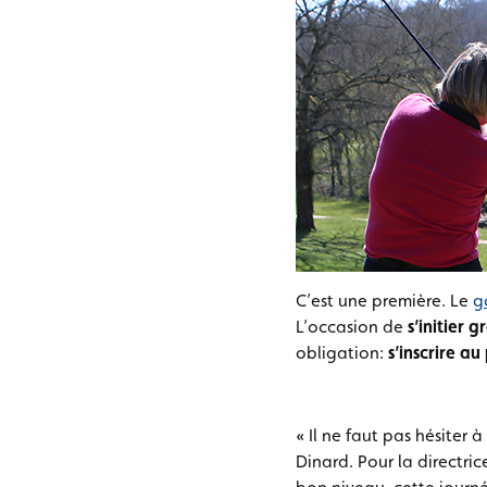
C’est une première. Le
g
L’occasion de
s’initier
obligation:
s’inscrire a
« Il ne faut pas hésiter à
Dinard. Pour la directri