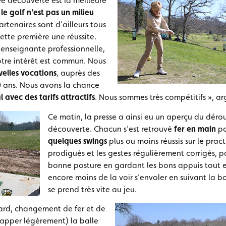
e découverte est la meilleure
le golf n’est pas un milieu
partenaires sont d’ailleurs tous
cette première une réussite.
l’enseignante professionnelle,
otre intérêt est commun. Nous
elles vocations
, auprès des
 ans. Nous avons la chance
 avec des tarifs attractifs
. Nous sommes très compétitifs », ar
Ce matin, la presse a ainsi eu un aperçu du déro
découverte. Chacun s’est retrouvé
fer en main
po
quelques swings
plus ou moins réussis sur le pract
prodigués et les gestes régulièrement corrigés, 
bonne posture en gardant les bons appuis tout e
encore moins de la voir s’envoler en suivant la b
se prend très vite au jeu.
ard, changement de fer et de
rapper légèrement) la balle