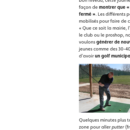
bon niveau, cette journé
façon de
montrer que « 
fermé »
. Les différents 
mobilisés pour faire de 
« Que ce soit la mairie, 
le club ou le proshop, n
voulons
générer de nouv
jeunes comme des 30-40
d’avoir
un golf municipal
Quelques minutes plus t
zone pour aller
putter
(f