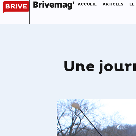
Brivemag'
ACCUEIL
ARTICLES
LE
Une jour