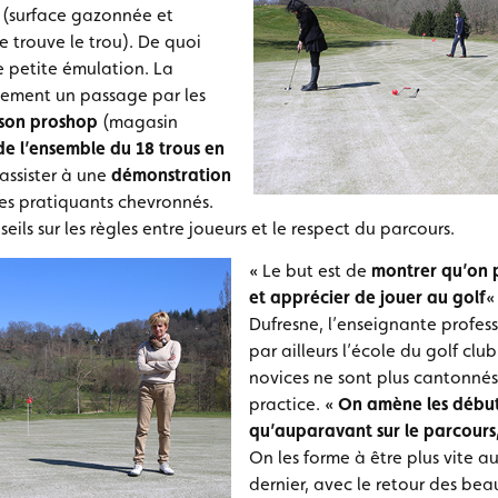
(surface gazonnée et
e trouve le trou). De quoi
 petite émulation. La
lement un passage par les
 son proshop
(magasin
 de l’ensemble du 18 trous en
 assister à une
démonstration
des pratiquants chevronnés.
eils sur les règles entre joueurs et le respect du parcours.
« Le but est de
montrer qu’on pe
et apprécier de jouer au golf
«
Dufresne, l’enseignante profes
par ailleurs l’école du golf clu
novices ne sont plus cantonnés
practice. «
On amène les début
qu’auparavant sur le parcours
On les forme à être plus vite
dernier, avec le retour des beau