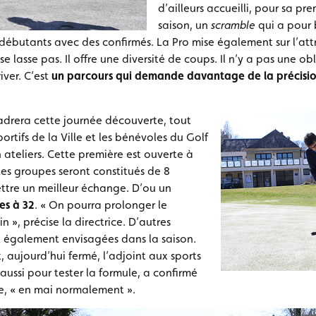
d’ailleurs accueilli, pour sa p
saison, un
scramble
qui a pour 
débutants avec des confirmés. La Pro mise également sur l’attra
e lasse pas. Il offre une diversité de coups. Il n’y a pas une o
iver. C’est
un parcours qui demande davantage de la précision 
drera cette journée découverte, tout
rtifs de la Ville et les bénévoles du Golf
n ateliers. Cette première est ouverte à
 Les groupes seront constitués de 8
ttre un meilleur échange. D’ou un
es à 32
. « On pourra prolonger le
 », précise la directrice. D’autres
t également envisagées dans la saison.
 aujourd’hui fermé, l’adjoint aux sports
aussi pour tester la formule, a confirmé
e, « en mai normalement ».