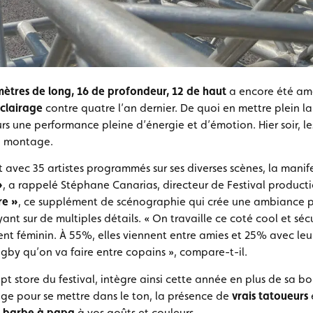
ètres de long, 16 de profondeur, 12 de haut
a encore été amé
éclairage
contre quatre l’an dernier. De quoi en mettre plein 
rs une performance pleine d’énergie et d’émotion. Hier soir, le
n montage.
it avec 35 artistes programmés sur ses diverses scènes, la mani
»
, a rappelé Stéphane Canarias, directeur de Festival producti
re »
, ce supplément de scénographie qui crée une ambiance pa
nt sur de multiples détails. « On travaille ce coté cool et sécu
ent féminin. À 55%, elles viennent entre amies et 25% avec leur
by qu’on va faire entre copains », compare-t-il.
pt store du festival, intègre ainsi cette année en plus de sa b
ge pour se mettre dans le ton, la présence de
vrais tatoueurs
 barbe à papa
à vos goûts et couleurs.