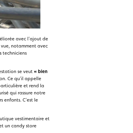
liorée avec l’ajout de
la vue, notamment avec
s techniciens
festation se veut
« bien
on. Ce qu’il appelle
rticulière et rend la
risé qui rassure notre
s enfants. C’est le
outique vestimentaire et
et un candy store