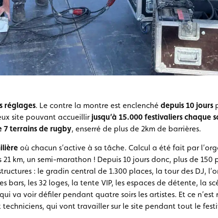
rs réglages
. Le contre la montre est enclenché
depuis 10 jours
p
ux site pouvant accueillir
jusqu’à 15.000 festivaliers chaque s
e 7 terrains de rugby
, enserré de plus de 2km de barrières.
lière
où chacun s’active à sa tâche. Calcul a été fait par l’or
 21 km, un semi-marathon ! Depuis 10 jours donc, plus de 150 p
 structures : le gradin central de 1.300 places, la tour des DJ, l
es bars, les 32 loges, la tente VIP, les espaces de détente, la 
ui va voir défiler pendant quatre soirs les artistes. Et ce n’est
techniciens, qui vont travailler sur le site pendant tout le festi