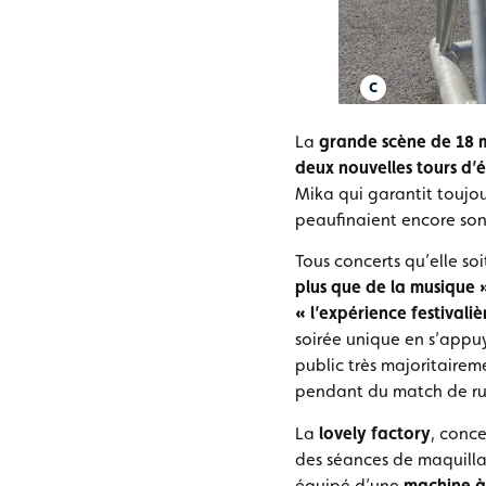
La
grande scène de 18 m
deux nouvelles tours d’
Mika qui garantit toujou
peaufinaient encore so
Tous concerts qu’elle so
plus que de la musique 
« l’expérience festivaliè
soirée unique en s’appuya
public très majoritairem
pendant du match de rug
La
lovely factory
, conce
des séances de maquilla
équipé d’une
machine à