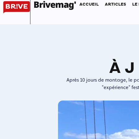
Brivemag'
ACCUEIL
ARTICLES
LE
À J
Après 10 jours de montage, le pa
"expérience" fes