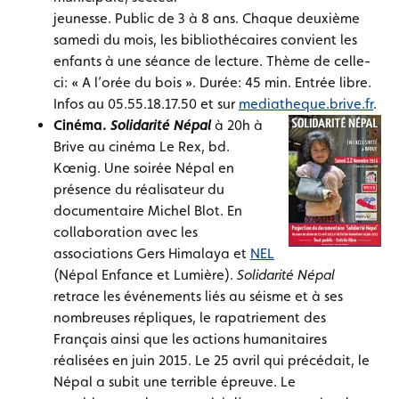
jeunesse. Public de 3 à 8 ans. Chaque deuxième
samedi du mois, les bibliothécaires convient les
enfants à une séance de lecture. Thème de celle-
ci: « A l’orée du bois ». Durée: 45 min. Entrée libre.
Infos au 05.55.18.17.50 et sur
mediatheque.brive.fr
.
Cinéma.
Solidarité Népal
à 20h à
Brive au cinéma Le Rex, bd.
Kœnig. Une soirée Népal en
présence du réalisateur du
documentaire Michel Blot. En
collaboration avec les
associations Gers Himalaya et
NEL
(Népal Enfance et Lumière).
Solidarité Népal
retrace les événements liés au séisme et à ses
nombreuses répliques, le rapatriement des
Français ainsi que les actions humanitaires
réalisées en juin 2015. Le 25 avril qui précédait, le
Népal a subit une terrible épreuve. Le