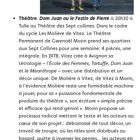
Théâtre
.
Dom Juan ou le Festin de Pierre
à 20h30 à
Tulle au Théâtre des Sept collines. Dans le cadre
du cycle Les Molière de Vitez. Le Théâtre
Permanent de Gwenaël Morin prend ses quartiers
aux Sept Collines pour une semaine: 4 pièces, une
intégrale. En 1978, Vitez crée à Avignon sa
tétralogie –
l’École des Femmes
,
Tartuffe
,
Dom Juan
et
le Misanthrope
– avec une distribution et un
décor unique. De Molière à Vitez, de Vitez à Morin,
à l’évidence Molière reste une formidable machine
à jouer, pour sa « puissance fondamentale de
produire du théâtre », son écriture « simple précise
et efficace qui rend génial ». Morin propose un
processus radical mettant le texte et les acteurs au
cœur de son projet : débarrassé de tout décor, un
travail de troupe, où les rôles sont distribués au
hasard, quitte à inverser les genres… les acteurs en