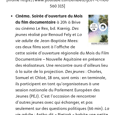
560 315]
Cinéma. Soirée d’ouverture du Mois
du film documentaire
à 20h à Brive
au cinéma Le Rex, bd. Kœnig.
Des
jeunes
réalisé par Renaud Fely et
La
vie adulte
de Jean-Baptiste Mees:
ces deux films sont à l’affiche de
cette soirée d’ouverture régionale du Mois du Film
Documentaire – Nouvelle Aquitaine en présence
des réalisateurs. Une rencontre aura d’ailleurs lieu
à la suite de la projection.
Des jeunes
: Charles,
Samuel et Chloé, 18 ans, sont amis : en terminale,
ils participent en tant qu’organisateurs à une
session nationale du Parlement Européen des
Jeunes (PEJ). C’est l’occasion de rencontrer
d’autres jeunes avec qui échanger, et pas
seulement sur des questions politiques (66 min).
La
vie adulte
: Antho dit « Pietzak » habite une petite