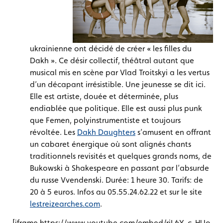
ukrainienne ont décidé de créer « les filles du
Dakh ». Ce désir collectif, théâtral autant que
musical mis en scène par Vlad Troitskyi a les vertus
d’un décapant irrésistible. Une jeunesse se dit ici.
Elle est artiste, douée et déterminée, plus
endiablée que politique. Elle est aussi plus punk
que Femen, polyinstrumentiste et toujours
révoltée. Les
Dakh Daughters
s’amusent en offrant
un cabaret énergique où sont alignés chants
traditionnels revisités et quelques grands noms, de
Bukowski à Shakespeare en passant par l’absurde
du russe Vvendenski. Durée: 1 heure 30. Tarifs: de
20 à 5 euros. Infos au 05.55.24.62.22 et sur le site
lestreizearches.com
.
[iframe https://www.youtube.com/embed/rjL6Y-c-HUo