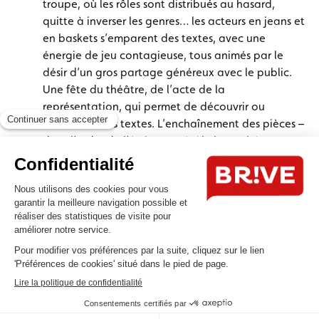
troupe, où les rôles sont distribués au hasard,
quitte à inverser les genres… les acteurs en jeans et
en baskets s’emparent des textes, avec une
énergie de jeu contagieuse, tous animés par le
désir d’un gros partage généreux avec le public.
Une fête du théâtre, de l’acte de la
représentation, qui permet de découvrir ou
redécouvrir les textes. L’enchaînement des pièces –
dans l’ordre de l’écriture – révèle les archétypes et
similitudes de certaines situations. Durée de
chaque spectacle: 1 heure 30. Tarifs: de 21 à 5
euros. Infos au 05.55.26.99.10 et sur
septcollines.com
.
Chanson française théâtralisée.
Moi, mon colon…