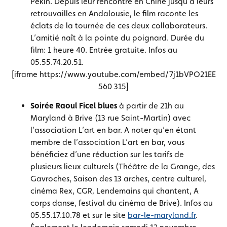
Pékin. Depuis leur rencontre en Chine jusqu’à leurs
retrouvailles en Andalousie, le film raconte les
éclats de la tournée de ces deux collaborateurs.
L’amitié naît à la pointe du poignard
. Durée du
film: 1 heure 40. Entrée gratuite. Infos au
05.55.74.20.51.
[iframe https://www.youtube.com/embed/7j1bVPO21EE
560 315]
Soirée Raoul Ficel blues
à partir de 21h au
Maryland à Brive (13 rue Saint-Martin) avec
l’association L’art en bar. A noter qu’en étant
membre de l’association L’art en bar, vous
bénéficiez d’une réduction sur les tarifs de
plusieurs lieux culturels (Théâtre de la Grange, des
Gavroches, Saison des 13 arches, centre culturel,
cinéma Rex, CGR, Lendemains qui chantent, A
corps danse, festival du cinéma de Brive). Infos au
05.55.17.10.78 et sur le site
bar-le-maryland.fr
.