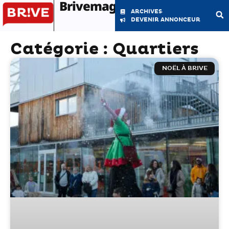
Brivemag'
ARCHIVES
DEVENIR ANNONCEUR
Catégorie : Quartiers
LE MAGAZINE
LA RÉDACTION
NOËL À BRIVE