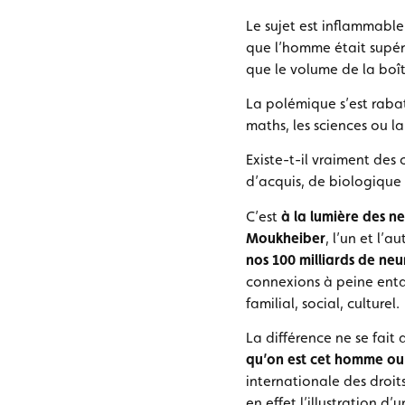
Le sujet est inflammable
que l’homme était supér
que le volume de la boît
La polémique s’est rabat
maths, les sciences ou la
Existe-t-il vraiment des
d’acquis, de biologique 
C’est
à la lumière des n
Moukheiber
, l’un et l’
nos 100 milliards de ne
connexions à peine enta
familial, social, culturel.
La différence ne se fai
qu’on est cet homme ou
internationale des droit
en effet l’illustration 