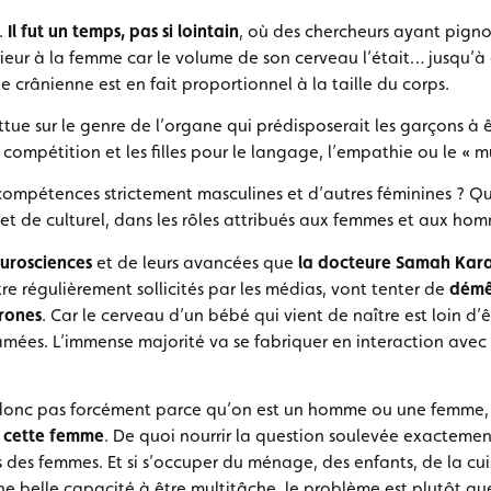
.
Il fut un temps, pas si lointain
, où des chercheurs ayant pigno
ieur à la femme car le volume de son cerveau l’était… jusqu’
e crânienne est en fait proportionnel à la taille du corps.
tue sur le genre de l’organe qui prédisposerait les garçons à ê
 compétition et les filles pour le langage, l’empathie ou le « m
 compétences strictement masculines et d’autres féminines ? Que
et de culturel, dans les rôles attribués aux femmes et aux ho
eurosciences
et de leurs avancées que
la docteure Samah Karak
autre régulièrement sollicités par les médias, vont tenter de
démêl
urones
. Car le cerveau d’un bébé qui vient de naître est loin d’ê
mées. L’immense majorité va se fabriquer en interaction avec
t donc pas forcément parce qu’on est un homme ou une femme,
 cette femme
. De quoi nourrir la question soulevée exacteme
s des femmes. Et si s’occuper du ménage, des enfants, de la cuis
d’une belle capacité à être multitâche, le problème est plutôt q