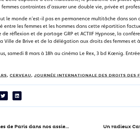
femmes contraintes d’assurer une double vie, privée et profes
tout le monde n’est-il pas en permanence multitâche dans son 
ité entre les femmes et les hommes dans cette répartition factu
 de réflexion et de partage GRP et ACTIIF Hypnose, la confér
 la Ville de Brive et de la délégation aux droits des femmes et 
us, samedi 8 mars à 18h au cinéma Le Rex, 3 bd Kœnig. Entrée 
ARS
,
CERVEAU
,
JOURNÉE INTERNATIONALE DES DROITS DES 
De belles médailles de Paris dans nos assiettes
Un radieux Ca