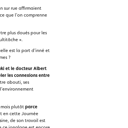
n sur rue affirmaient
à ce que l’on comprenne
tre plus doués pour les
ultitâche ».
lle est la part d’inné et
mmes ?
i et le docteur Albert
er les connexions entre
tre abouti, ses
 l’environnement
 mais plutôt
parce
nt en cette Journée
ine, de son travail est
ue ce jonglage est encore