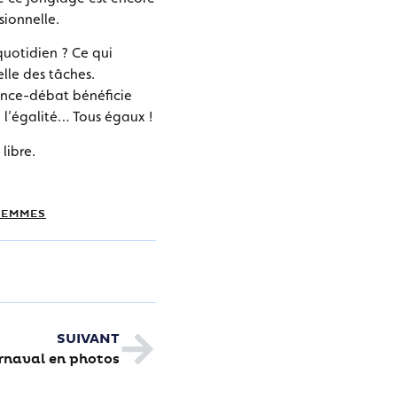
sionnelle.
quotidien ? Ce qui
elle des tâches.
ence-débat bénéficie
à l’égalité… Tous égaux !
libre.
FEMMES
SUIVANT
rnaval en photos