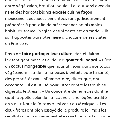
entre végétarien, bœuf ou poulet. Le tout servi avec du
riz et des haricots blancs écrasés cuisiné façon
mexicaine. Les sauces pimentées sont judicieusement
préparées à part afin de préserver nos palais moins
habitués. Même l’origine des piments est garantie: « ils
sont apportés par notre mère à chacune de ses visites
en France ».
Ravis de
faire partager leur culture
, Heri et Julian
invitent gentiment les curieux à
gouter du nopal
. « C’est
un
cactus mangeable
que nous utilisons dans nos tacos
végétariens. Il a de nombreuses bienfaits pour la santé,
des propriétés
anti-inflammatoire, diurétique, anti-
oxydante… Il est utilisé pour lutter contre les troubles
digestifs, le stress… » Un concentré de remèdes dont le
goût rappelle celui du haricot vert, une légère acidité
en sus. « Nous le faisons aussi venir du Mexique. » Les
deux frères ont bien essayé de le produire ici, mais les
résultats n’ont pas vraiment été concluants. « La plante