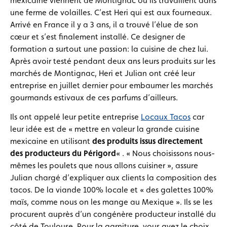
mexicaine viennent de Montignac où ils travaillent dans
une ferme de volailles. C’est Heri qui est aux fourneaux.
Arrivé en France il y a 3 ans, il a trouvé l’élue de son
cœur et s’est finalement installé. Ce designer de
formation a surtout une passion: la cuisine de chez lui.
Après avoir testé pendant deux ans leurs produits sur les
marchés de Montignac, Heri et Julian ont créé leur
entreprise en juillet dernier pour embaumer les marchés
gourmands estivaux de ces parfums d’ailleurs.
Ils ont appelé leur petite entreprise
Locaux Tacos
car
leur idée est de « mettre en valeur la grande cuisine
mexicaine en utilisant
des produits issus directement
des producteurs du Périgord
« . « Nous choisissons nous-
mêmes les poulets que nous allons cuisiner », assure
Julian chargé d’expliquer aux clients la composition des
tacos. De la viande 100% locale et « des galettes 100%
maïs, comme nous on les mange au Mexique ». Ils se les
procurent auprès d’un congénère producteur installé du
côté de Toulouse. Pour la garniture, vous avez le choix